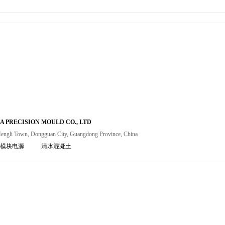
 PRECISION MOULD CO., LTD
engli Town, Dongguan City, Guangdong Province, China
模块电源
清水混凝土