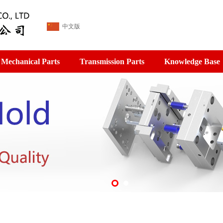
中文版
Mechanical Parts
Transmission Parts
Knowledge Base